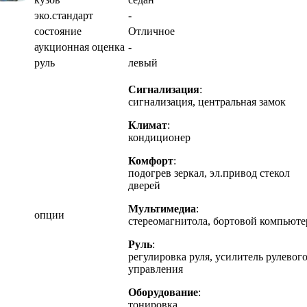
эко.стандарт
-
состояние
Отличное
аукционная оценка
-
руль
левый
Сигнализация
:
сигнализация, центральная замок
Климат
:
кондиционер
Комфорт
:
подогрев зеркал, эл.привод стекол
дверей
Мультимедиа
:
опции
стереомагнитола, бортовой компьюте
Руль
:
регулировка руля, усилитель рулевог
управления
Оборудование
:
тонировка