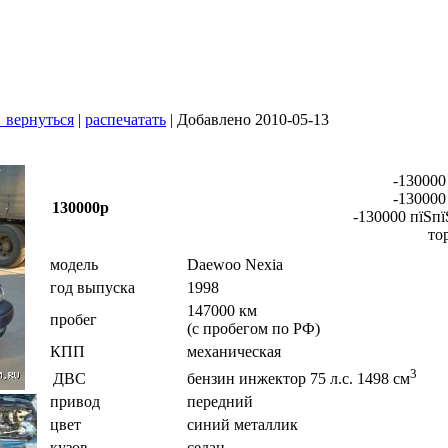
 вернуться
|
распечатать
| Добавлено 2010-05-13
-130000
-130000
130000р
-130000 пїЅпї
то
модель
Daewoo Nexia
год выпуска
1998
147000 км
пробег
(с пробегом по РФ)
КПП
механическая
3
ДВС
бензин инжектор 75 л.с. 1498 см
привод
передний
цвет
синий металлик
кузов
седан