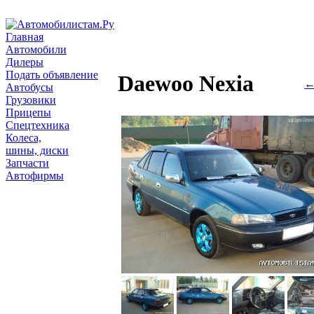
Главная
Автомобили
Дилеры
Подать объявление
Daewoo Nexia
←
Автобусы
Грузовики
Прицепы
Спецтехника
Колеса,
шины, диски
Запчасти
Автофирмы