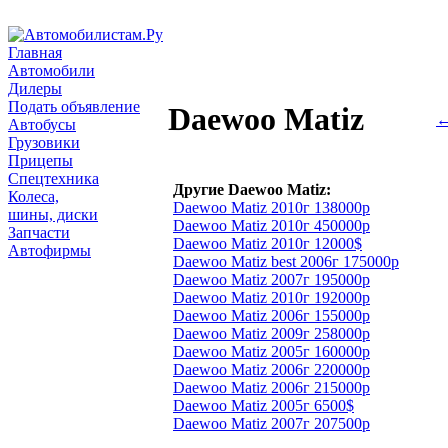
Главная
Автомобили
Дилеры
Подать объявление
Daewoo Matiz
←
Автобусы
Грузовики
Прицепы
Спецтехника
Другие Daewoo Matiz:
Колеса,
Daewoo Matiz 2010г 138000р
шины, диски
Daewoo Matiz 2010г 450000р
Запчасти
Daewoo Matiz 2010г 12000$
Автофирмы
Daewoo Matiz best 2006г 175000р
Daewoo Matiz 2007г 195000р
Daewoo Matiz 2010г 192000р
Daewoo Matiz 2006г 155000р
Daewoo Matiz 2009г 258000р
Daewoo Matiz 2005г 160000р
Daewoo Matiz 2006г 220000р
Daewoo Matiz 2006г 215000р
Daewoo Matiz 2005г 6500$
Daewoo Matiz 2007г 207500р