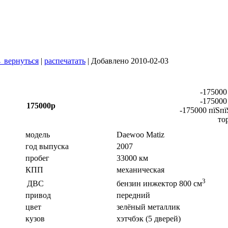
 вернуться
|
распечатать
| Добавлено 2010-02-03
-175000
-175000
175000р
-175000 пїЅпї
то
модель
Daewoo Matiz
год выпуска
2007
пробег
33000 км
КПП
механическая
3
ДВС
бензин инжектор 800 см
привод
передний
цвет
зелёный металлик
кузов
хэтчбэк (5 дверей)