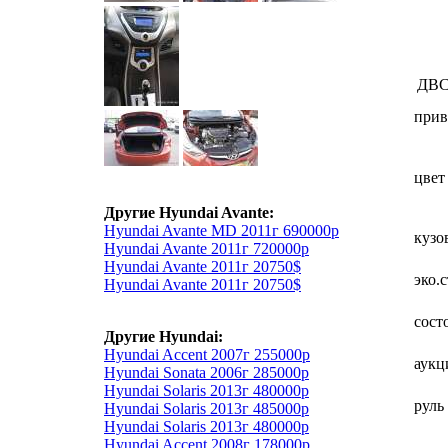
ДВ
прив
цвет
Другие Hyundai Avante:
Hyundai Avante MD 2011г 690000р
кузо
Hyundai Avante 2011г 720000р
Hyundai Avante 2011г 20750$
эко.
Hyundai Avante 2011г 20750$
сост
Другие Hyundai:
Hyundai Accent 2007г 255000р
аукц
Hyundai Sonata 2006г 285000р
Hyundai Solaris 2013г 480000р
руль
Hyundai Solaris 2013г 485000р
Hyundai Solaris 2013г 480000р
Hyundai Accent 2008г 178000р