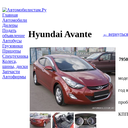
Главная
Автомобили
Дилеры
Подать
Hyundai Avante
← вернуться
объявление
Автобусы
Грузовики
Прицепы
Спецтехника
795
Колеса,
шины, диски
Запчасти
Автофирмы
моде
год 
проб
КП