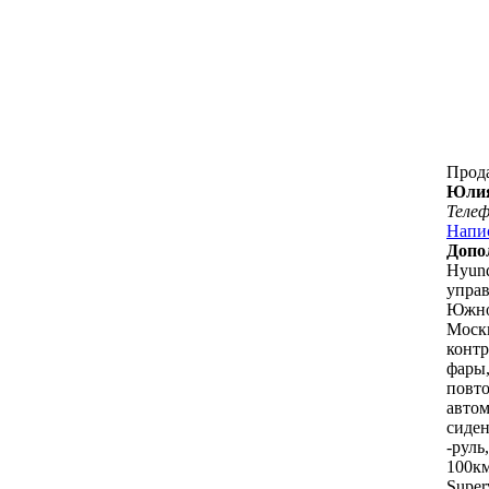
Прод
Юли
Теле
Напи
Допо
Hyund
управ
Южной
Моск
контр
фары,
повто
автом
сиде
-руль
100км
Super