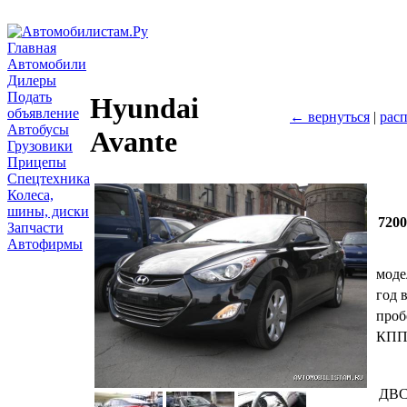
Главная
Автомобили
Дилеры
Подать
Hyundai
объявление
← вернуться
|
расп
Автобусы
Avante
Грузовики
Прицепы
Спецтехника
Колеса,
шины, диски
720
Запчасти
Автофирмы
моде
год 
проб
КП
ДВ