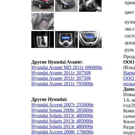
прив
цвет
кузо
эко.
сост
аукц
руль
Прод
Другие Hyundai Avante:
ООО 
Hyundai Avante MD 2011г 690000р
(Влад
Hyundai Avante 2011г 20750$
Напи
Hyundai Avante 2011г 20750$
ООО 
Hyundai Avante 2011г 795000р
польз
Допо
Новый
Другие Hyundai:
1.6, 
Hyundai Accent 2007г 255000р
год/2
Hyundai Sonata 2006г 285000р
Комп
Hyundai Solaris 2013г 480000р
салон
Hyundai Solaris 2013г 485000р
Кнопк
Hyundai Solaris 2013г 480000р
Разде
Hyundai Accent 2008г 178000р
подуш