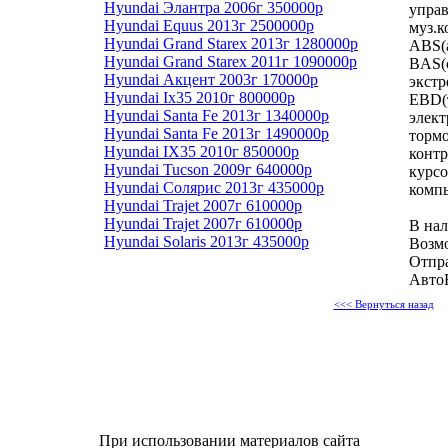
Hyundai Элантра 2006г 350000р
упра
Hyundai Equus 2013г 2500000р
муз.
Hyundai Grand Starex 2013г 1280000р
ABS(а
Hyundai Grand Starex 2011г 1090000р
BAS(
Hyundai Акцент 2003г 170000р
экстр
Hyundai Ix35 2010г 800000р
EBD(т
Hyundai Santa Fe 2013г 1340000р
элек
Hyundai Santa Fe 2013г 1490000р
тормо
Hyundai IX35 2010г 850000р
контр
Hyundai Tucson 2009г 640000р
курсо
Hyundai Солярис 2013г 435000р
комп
Hyundai Trajet 2007г 610000р
Hyundai Trajet 2007г 610000р
В нал
Hyundai Solaris 2013г 435000р
Возмо
Отпра
Авто
<<< Вернуться назад
При использовании материалов сайта