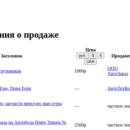
ния о продаже
Цена
Заголовок
Продаве
ООО
грузовиков
1000р
АвтоЗаказ
 Faw, Dong Feng
—
АвтоТехК
, запчасти мерседес ман сетра
—
частное ли
ала на Автобусы Higer, Yutong №
2500р
частное ли