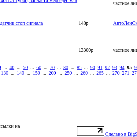
01LA турбо, запчасти мерседес ман
—
частное ли
 датчик стоп сигнала
148р
АвтоЛенС
13300р
частное ли
0
...
40
...
50
...
60
...
70
...
80
...
85
...
90
91
92
93
94
95
9
.
130
...
140
...
150
...
200
...
250
...
260
...
265
...
270
271
27
ссылки на
Сделано в BigS