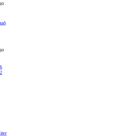
цо
наб
цо
6
2
iter