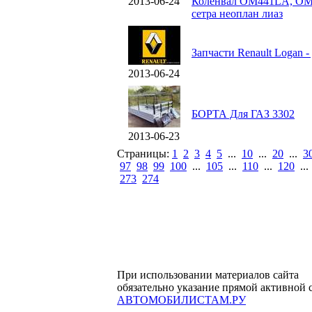
2013-06-24
Коленвал ОМ441LA, OM4
сетра неоплан лиаз
Запчасти Renault Logan -
2013-06-24
БОРТА Для ГАЗ 3302
2013-06-23
Страницы:
1
2
3
4
5
...
10
...
20
...
3
97
98
99
100
...
105
...
110
...
120
..
273
274
При использовании материалов сайта
обязательно указание прямой активной 
АВТОМОБИЛИСТАМ.РУ