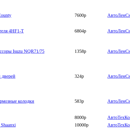
County
7600р
АвтоЛенС
теля 4НF1-Т
6804р
АвтоЛенС
ессоры Isuzu NQR71/75
1358р
АвтоЛенС
и дверей
324р
АвтоЛенС
тормозные колодки
583р
АвтоЛенС
8000р
АвтоТехК
 Shaanxi
10000р
АвтоТехК