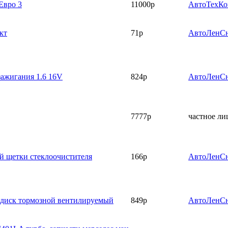
Евро 3
11000р
АвтоТехК
-кт
71р
АвтоЛенС
 зажигания 1.6 16V
824р
АвтоЛенС
7777р
частное ли
вой щетки стеклоочистителя
166р
АвтоЛенС
- диск тормозной вентилируемый
849р
АвтоЛенС