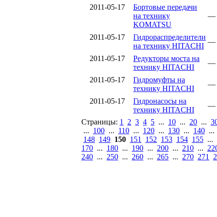
2011-05-17
Бортовые передачи
на технику
—
KOMATSU
2011-05-17
Гидрораспределители
—
на технику HITACHI
2011-05-17
Редукторы моста на
—
технику HITACHI
2011-05-17
Гидромуфты на
—
технику HITACHI
2011-05-17
Гидронасосы на
—
технику HITACHI
Страницы:
1
2
3
4
5
...
10
...
20
...
3
...
100
...
110
...
120
...
130
...
140
..
148
149
150
151
152
153
154
155
...
170
...
180
...
190
...
200
...
210
...
22
240
...
250
...
260
...
265
...
270
271
2