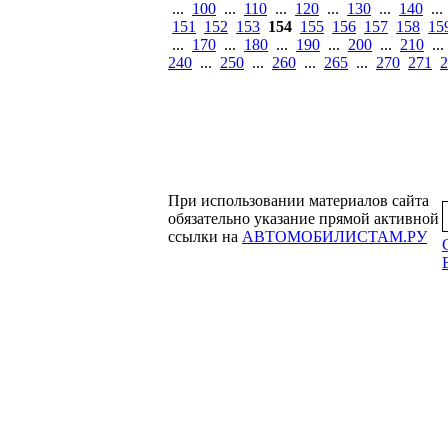
...
100
...
110
...
120
...
130
...
140
..
151
152
153
154
155
156
157
158
15
...
170
...
180
...
190
...
200
...
210
..
240
...
250
...
260
...
265
...
270
271
2
При использовании материалов сайта
обязательно указание прямой активной
ссылки на
АВТОМОБИЛИСТАМ.РУ