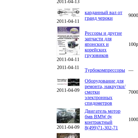
2011-04-13
карданный вал от
900
гранд чероки
2011-04-11
Рессоры и другие
запчасти для
японских и
100
корейских
грузовиков
2011-04-11
2011-04-11
Турбокомпрессоры
—
Оборудование для
ремонта, накрутки/
2011-04-09
смотки
700
электронных
спидометров
Двигатель мотор
бмв BMW бу
100
контрактный
2011-04-09
8(499)71-302-71