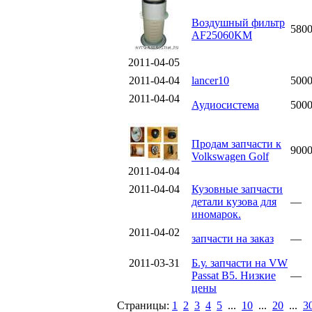
Воздушный фильтр
580
AF25060KM
2011-04-05
2011-04-04
lancer10
500
2011-04-04
Аудиосистема
500
Продам запчасти к
900
Volkswagen Golf
2011-04-04
2011-04-04
Кузовные запчасти
детали кузова для
—
иномарок.
2011-04-02
запчасти на заказ
—
2011-03-31
Б.у. запчасти на VW
Passat B5. Низкие
—
цены
Страницы:
1
2
3
4
5
...
10
...
20
...
3