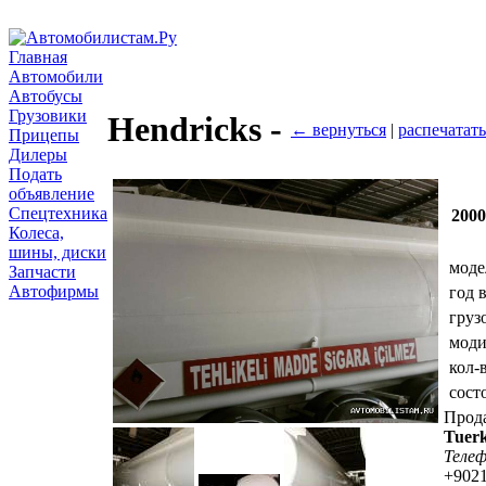
Главная
Автомобили
Автобусы
Грузовики
Hendricks -
← вернуться
|
распечатать
Прицепы
Дилеры
Подать
объявление
Спецтехника
200
Колеса,
шины, диски
моде
Запчасти
Автофирмы
год 
груз
мод
кол-
сост
Прод
Tuer
Теле
+902