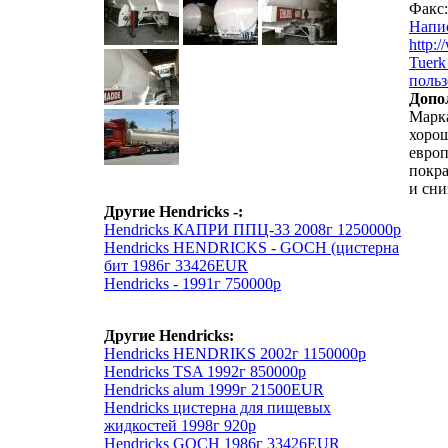
Факс:
Напи
http:
Tuerk
польз
Допо
Марка
хорош
европ
покра
и сни
Другие Hendricks -:
Hendricks КАПРИ ППЦ-33 2008г 1250000р
Hendricks HENDRICKS - GOCH (цистерна
бит 1986г 33426EUR
Hendricks - 1991г 750000р
Другие Hendricks:
Hendricks HENDRIKS 2002г 1150000р
Hendricks TSA 1992г 850000р
Hendricks alum 1999г 21500EUR
Hendricks цистерна для пищевых
жидкостей 1998г 920р
Hendricks GOCH 1986г 33426EUR