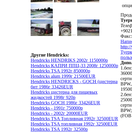
опц
Прод
Туер
Теле
+9021
Факс:
Напи
http:
Туерк
Другие Hendricks:
польз
Hendricks HENDRIKS 2002г 1150000р
Допо
Hendricks КАПРИ ППЦ-33 2008г 1250000р
1.бенз
Hendricks TSA 1992г 850000р
36000
Hendricks alum 1999г 21500EUR
серт
Hendricks HENDRICKS - GOCH (цистерна
BPW, 
бит 1986г 33426EUR
1950
Hendricks цистерна для пищевых
2.бенз
жидкостей 1998г 920р
25000
Hendricks GOCH 1986г 33426EUR
серт
Hendricks - 1991г 750000р
BPW;ц
Hendricks - 2002г 20000EUR
(FOB 
Hendricks TSA Топливная 1992г 32500EUR
Hendricks TSA топливная 1992г 32500EUR
Hendricks TSA 1992г 32500р