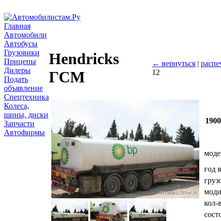
Главная
Автомобили
Автобусы
Грузовики
Hendricks
Прицепы
← вернуться
|
распе
Дилеры
12
ГСМ
Подать
объявление
Спецтехника
Колеса,
шины, диски
190
Запчасти
Автофирмы
моде
год 
груз
мод
кол-
сост