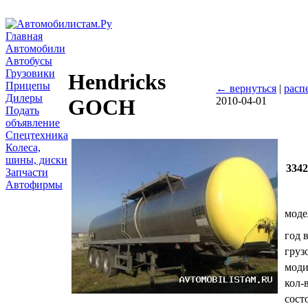
Главная
Автомобили
Автобусы
Грузовики
Hendricks
Прицепы
← вернуться
|
расп
Дилеры
2010-04-01
GOCH
Подать
объявление
Спецтехника
Колеса,
шины, диски
334
Запчасти
Автофирмы
моде
год 
груз
мод
кол-
сост