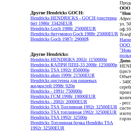
Прод
ООО 
Другие Hendricks GOCH:
"Нов
Hendricks HENDRICKS - GOCH (цистерна
Адрес
бит 1986г 33426EUR
ул. 5
Hendricks Goch 1988г 25000EUR
оф.10
Hendricks битумовоз Goch 1988г 25000EUR
Теле
Hendricks Goch 1987г 29000$
Напи
ООО 
"Нова
Другие Hendricks:
польз
Hendricks HENDRIKS 2002г 1150000р
Допо
Hendricks КАПРИ ППЦ-33 2008г 1250000р
HEND
Hendricks TSA 1992г 850000р
(цист
Hendricks alum 1999г 21500EUR
Объе
Hendricks цистерна для пищевых
- 3400
жидкостей 1998г 920р
сереб
Hendricks - 1991г 750000р
произ
Hendricks ГСМ 1998г 19000EUR
колич
Hendricks - 2002г 20000EUR
- рес
Hendricks TSA Топливная 1992г 32500EUR
систе
Hendricks TSA топливная 1992г 32500EUR
изоте
Hendricks TSA 1992г 32500р
горло
Hendricks Топливная бочка Hendriks TSA
1992г 32500EUR