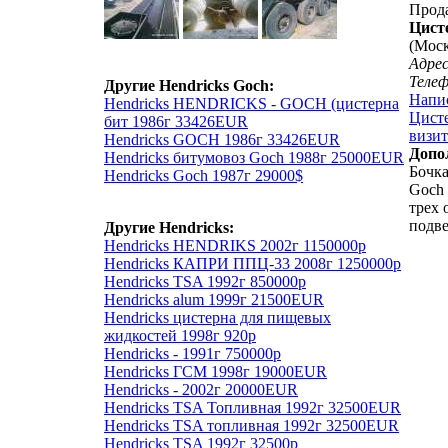
Прод
Цист
(Моск
Адрес
Теле
Другие Hendricks Goch:
Напи
Hendricks HENDRICKS - GOCH (цистерна
Цисте
бит 1986г 33426EUR
визит
Hendricks GOCH 1986г 33426EUR
Допо
Hendricks битумовоз Goch 1988г 25000EUR
Бочка
Hendricks Goch 1987г 29000$
Goch 
трех 
подве
Другие Hendricks:
Hendricks HENDRIKS 2002г 1150000р
Hendricks КАПРИ ППЦ-33 2008г 1250000р
Hendricks TSA 1992г 850000р
Hendricks alum 1999г 21500EUR
Hendricks цистерна для пищевых
жидкостей 1998г 920р
Hendricks - 1991г 750000р
Hendricks ГСМ 1998г 19000EUR
Hendricks - 2002г 20000EUR
Hendricks TSA Топливная 1992г 32500EUR
Hendricks TSA топливная 1992г 32500EUR
Hendricks TSA 1992г 32500р