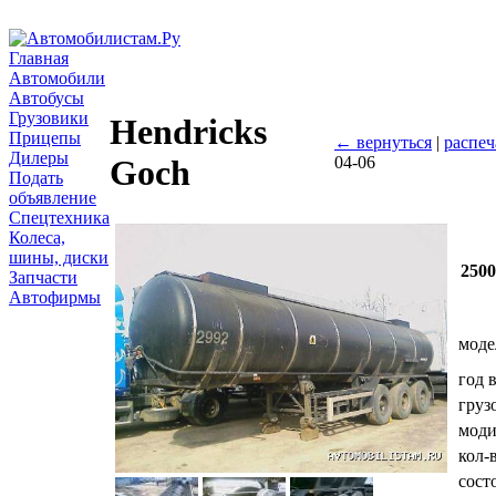
Главная
Автомобили
Автобусы
Грузовики
Hendricks
Прицепы
← вернуться
|
распеч
Дилеры
04-06
Goch
Подать
объявление
Спецтехника
Колеса,
шины, диски
250
Запчасти
Автофирмы
моде
год 
груз
мод
кол-
сост