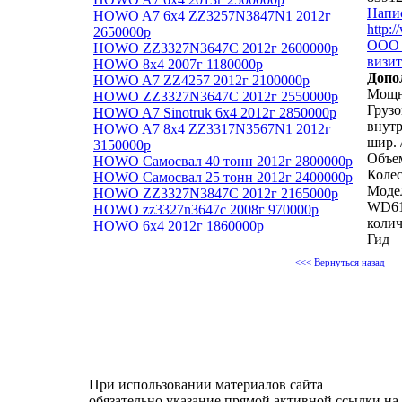
Напи
HOWO A7 6x4 ZZ3257N3847N1 2012г
http:
2650000р
ООО 
HOWO ZZ3327N3647C 2012г 2600000р
визит
HOWO 8х4 2007г 1180000р
Допо
HOWO A7 ZZ4257 2012г 2100000р
Мощно
HOWO ZZ3327N3647C 2012г 2550000р
Грузо
HOWO A7 Sinotruk 6x4 2012г 2850000р
внутр
HOWO A7 8x4 ZZ3317N3567N1 2012г
шир. 
3150000р
Объем
HOWO Самосвал 40 тонн 2012г 2800000р
Колес
HOWO Самосвал 25 тонн 2012г 2400000р
Моде
HOWO ZZ3327N3847C 2012г 2165000р
WD615
HOWO zz3327n3647c 2008г 970000р
колич
HOWO 6x4 2012г 1860000р
Гид
<<< Вернуться назад
При использовании материалов сайта
обязательно указание прямой активной ссылки на