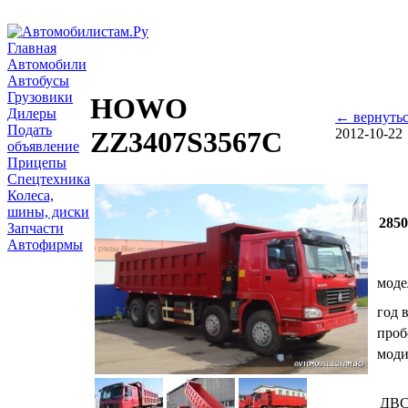
Главная
Автомобили
Автобусы
Грузовики
HOWO
Дилеры
← вернутьс
Подать
2012-10-22
ZZ3407S3567C
объявление
Прицепы
Спецтехника
Колеса,
шины, диски
285
Запчасти
Автофирмы
моде
год 
проб
мод
ДВ