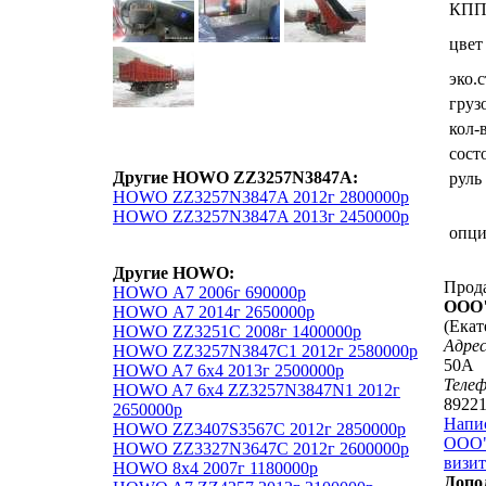
КП
цвет
эко.
груз
кол-
сост
Другие HOWO ZZ3257N3847A:
руль
HOWO ZZ3257N3847A 2012г 2800000р
HOWO ZZ3257N3847A 2013г 2450000р
опц
Другие HOWO:
Прод
HOWO А7 2006г 690000р
ООО"
HOWO А7 2014г 2650000р
(Екат
HOWO ZZ3251C 2008г 1400000р
Адрес
HOWO ZZ3257N3847C1 2012г 2580000р
50А
HOWO A7 6x4 2013г 2500000р
Теле
HOWO A7 6x4 ZZ3257N3847N1 2012г
8922
2650000р
Напи
HOWO ZZ3407S3567C 2012г 2850000р
ООО"
HOWO ZZ3327N3647C 2012г 2600000р
визит
HOWO 8х4 2007г 1180000р
Допо