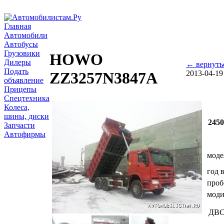
Главная
Автомобили
Автобусы
Грузовики
HOWO
Дилеры
← вернуть
Подать
2013-04-19
ZZ3257N3847A
объявление
Прицепы
Спецтехника
Колеса,
шины, диски
245
Запчасти
Автофирмы
моде
год 
проб
мод
ДВ