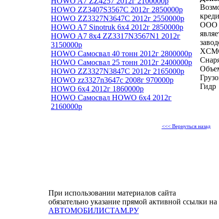
HOWO A7 ZZ4257 2012г 2100000р
Возм
HOWO ZZ3407S3567C 2012г 2850000р
креди
HOWO ZZ3327N3647C 2012г 2550000р
ООО 
HOWO A7 Sinotruk 6x4 2012г 2850000р
явля
HOWO A7 8x4 ZZ3317N3567N1 2012г
завод
3150000р
XCM
HOWO Самосвал 40 тонн 2012г 2800000р
Снаря
HOWO Самосвал 25 тонн 2012г 2400000р
Объем
HOWO ZZ3327N3847C 2012г 2165000р
Грузо
HOWO zz3327n3647c 2008г 970000р
Гидр
HOWO 6x4 2012г 1860000р
HOWO Самосвал HOWO 6x4 2012г
2160000р
<<< Вернуться назад
При использовании материалов сайта
обязательно указание прямой активной ссылки на
АВТОМОБИЛИСТАМ.РУ