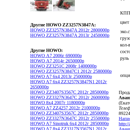
КП
цвет
Другие HOWO ZZ3257N3847A:
HOWO ZZ3257N3847A 2012г 2800000р
эко.
HOWO ZZ3257N3847A 2013г 2450000р
груз
кол-
Другие HOWO:
сост
HOWO А7 2006г 690000р
руль
HOWO А7 2014г 2650000р
HOWO ZZ3251C 2008г 1400000р
HOWO ZZ3257N3847C1 2012г 2580000р
опц
HOWO A7 6x4 2013г 2500000р
HOWO A7 6x4 ZZ3257N3847N1 2012г
2650000р
HOWO ZZ3407S3567C 2012г 2850000р
Прод
HOWO ZZ3327N3647C 2012г 2600000р
Аван
HOWO 8х4 2007г 1180000р
(Екат
HOWO A7 ZZ4257 2012г 2100000р
Теле
HOWO ZZ3407S3567C 2012г 2850000р
89224
HOWO ZZ3327N3647C 2012г 2550000р
Напи
HOWO A7 Sinotruk 6x4 2012г 2850000р
http:/
HOWO A7 8x4 ZZ3317N3567N1 2012г
Аванг