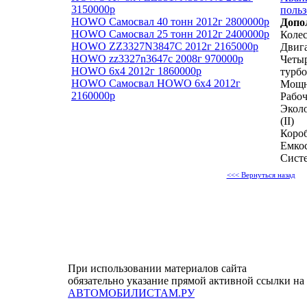
3150000р
польз
HOWO Самосвал 40 тонн 2012г 2800000р
Допо
HOWO Самосвал 25 тонн 2012г 2400000р
Колес
HOWO ZZ3327N3847C 2012г 2165000р
Двиг
HOWO zz3327n3647c 2008г 970000р
Четыр
HOWO 6x4 2012г 1860000р
турб
HOWO Самосвал HOWO 6x4 2012г
Мощно
2160000р
Рабоч
Эколо
(II)
Короб
Емкос
Систе
<<< Вернуться назад
При использовании материалов сайта
обязательно указание прямой активной ссылки на
АВТОМОБИЛИСТАМ.РУ