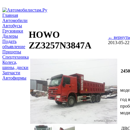
Главная
Автомобили
Автобусы
Грузовики
HOWO
Дилеры
← вернуть
Подать
2013-05-22
ZZ3257N3847A
объявление
Прицепы
Спецтехника
Колеса,
шины, диски
245
Запчасти
Автофирмы
моде
год 
проб
мод
ДВ