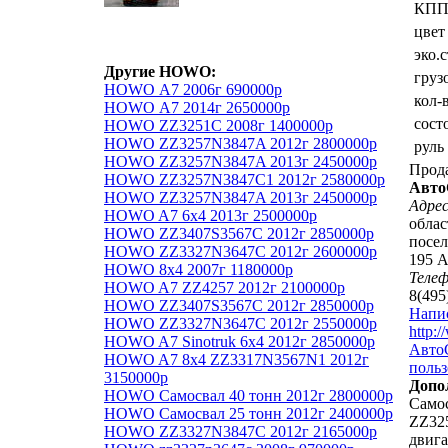
КП
цвет
эко.
Другие HOWO:
груз
HOWO А7 2006г 690000р
кол-
HOWO А7 2014г 2650000р
сост
HOWO ZZ3251C 2008г 1400000р
HOWO ZZ3257N3847A 2012г 2800000р
руль
HOWO ZZ3257N3847A 2013г 2450000р
Прод
HOWO ZZ3257N3847C1 2012г 2580000р
Авто
HOWO ZZ3257N3847A 2013г 2450000р
Адрес
HOWO A7 6x4 2013г 2500000р
облас
HOWO ZZ3407S3567C 2012г 2850000р
посел
HOWO ZZ3327N3647C 2012г 2600000р
195 А
HOWO 8х4 2007г 1180000р
Теле
HOWO A7 ZZ4257 2012г 2100000р
8(495
HOWO ZZ3407S3567C 2012г 2850000р
Напи
HOWO ZZ3327N3647C 2012г 2550000р
http:
HOWO A7 Sinotruk 6x4 2012г 2850000р
АвтоС
HOWO A7 8x4 ZZ3317N3567N1 2012г
польз
3150000р
Допо
HOWO Самосвал 40 тонн 2012г 2800000р
Само
HOWO Самосвал 25 тонн 2012г 2400000р
ZZ325
HOWO ZZ3327N3847C 2012г 2165000р
двига