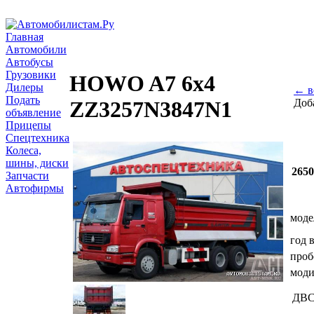
Главная
Автомобили
Автобусы
Грузовики
HOWO A7 6x4
Дилеры
← в
Подать
Доб
ZZ3257N3847N1
объявление
Прицепы
Спецтехника
Колеса,
шины, диски
265
Запчасти
Автофирмы
моде
год 
проб
мод
ДВ