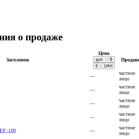
ния о продаже
Цена
Заголовок
Продав
частное
—
лицо
частное
—
лицо
частное
—
лицо
частное
—
лицо
частное
Р -100
—
лицо