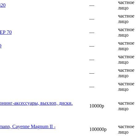
частное
320
—
лицо
частное
—
лицо
частное
Р 70
—
лицо
частное
О
—
лицо
частное
—
лицо
частное
—
лицо
частное
—
лицо
юнинг-аксессуары, выхлоп, диски.
частное
10000р
лицо
nn, Cayenne Magnum II -
частное
100000р
лицо