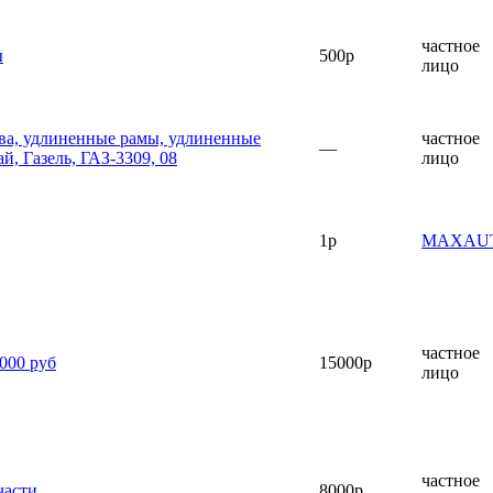
частное
ы
500р
лицо
ва, удлиненные рамы, удлиненные
частное
—
й, Газель, ГАЗ-3309, 08
лицо
1р
MAXAU
частное
00 руб
15000р
лицо
частное
части
8000р