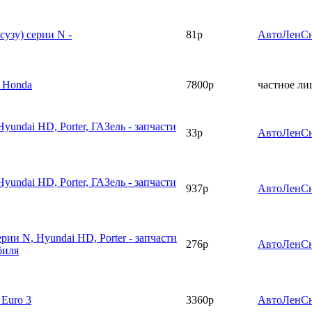
сузу) серии N -
81р
АвтоЛенС
 Honda
7800р
частное ли
Hyundai HD, Porter, ГАЗель - запчасти
33р
АвтоЛенС
Hyundai HD, Porter, ГАЗель - запчасти
937р
АвтоЛенС
ерии N, Hyundai HD, Porter - запчасти
276р
АвтоЛенС
биля
 Euro 3
3360р
АвтоЛенС