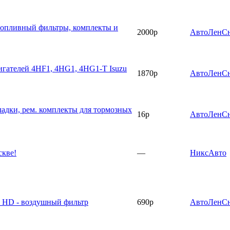
топливный фильтры, комплекты и
2000р
АвтоЛенС
игателей 4HF1, 4HG1, 4HG1-Т Isuzu
1870р
АвтоЛенС
ладки, рем. комплекты для тормозных
16р
АвтоЛенС
скве!
—
НиксАвто
i HD - воздушный фильтр
690р
АвтоЛенС