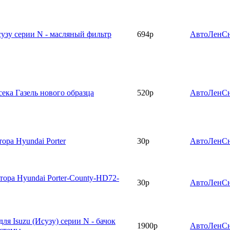
Исузу серии N - масляный фильтр
694р
АвтоЛенС
ека Газель нового образца
520р
АвтоЛенС
ора Hyundai Porter
30р
АвтоЛенС
тора Hyundai Porter-County-HD72-
30р
АвтоЛенС
ля Isuzu (Исузу) серии N - бачок
1900р
АвтоЛенС