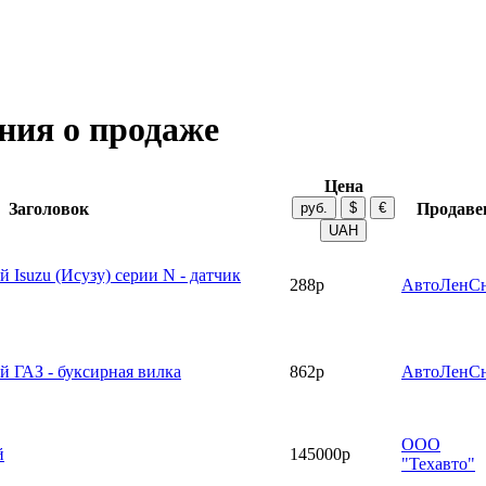
ния о продаже
Цена
Заголовок
Продаве
 Isuzu (Исузу) серии N - датчик
288р
АвтоЛенС
й ГАЗ - буксирная вилка
862р
АвтоЛенС
ООО
й
145000р
"Техавто"