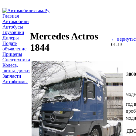
Главная
Автомобили
Автобусы
Грузовики
Mercedes Actros
Дилеры
← вернутьс
Подать
01-13
1844
объявление
Прицепы
Спецтехника
Колеса,
шины, диски
300
Запчасти
Автофирмы
моде
год 
проб
мод
ДВ