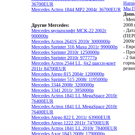
Напи
36700EUR
Мы Гр
Mercedes Actros 1844 MP2 2004г 36700EUR
Допо
- Mer
2008 
Другие Mercedes:
- Дат
Mercedes мультилифт МСК-22 2002г
(ПЕР
900000р
2009г
Mercedes Actros 2641S 2010г 3000000р
- Евр
Mercedes Sprinter 316 Maxu 2011г 990000р
- Про
Mercedes Sprinter 2010г 1250000р
- 2 б
Mercedes Sprinter 2010г 977777р
горны
Mercedes Actros 2544 LL, 6х2 шасси-конт
резин
2011г 84700EUR
Mercedes Atego 815 2004г 1200000р
Mercedes Sprinter 515 2008г 1195000р
Mercedes 3344 2008г 3200000р
Mercedes 3341 2011г 3950000р
Mercedes Actros 1841 LL MegaSpace 2010г
76400EUR
Mercedes Actros 1841 LL MegaSpace 2010г
76400EUR
Mercedes Atego 822 L 2011г 63900EUR
Mercedes Atego 1222 2011г 74700EUR
Mercedes Actros 1841 LL 2010г 78400EUR
Mercedes Axor 1843 2008г 1790000р