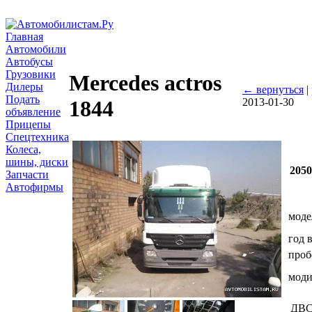
Главная
Автомобили
Автобусы
Грузовики
Mercedes actros
Дилеры
← вернуться
|
Подать
2013-01-30
1844
объявление
Прицепы
Спецтехника
Колеса,
шины, диски
205
Запчасти
Автофирмы
моде
год 
проб
мод
ДВ