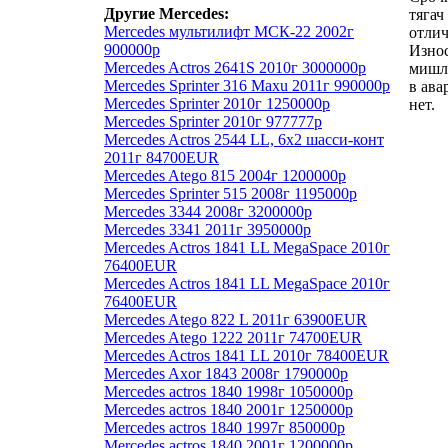
Другие Mercedes:
тягач
Mercedes мультилифт МСК-22 2002г
отлич
900000р
Износ
Mercedes Actros 2641S 2010г 3000000р
мишле
Mercedes Sprinter 316 Maxu 2011г 990000р
в ава
Mercedes Sprinter 2010г 1250000р
нет.
Mercedes Sprinter 2010г 977777р
Mercedes Actros 2544 LL, 6х2 шасси-конт
2011г 84700EUR
Mercedes Atego 815 2004г 1200000р
Mercedes Sprinter 515 2008г 1195000р
Mercedes 3344 2008г 3200000р
Mercedes 3341 2011г 3950000р
Mercedes Actros 1841 LL MegaSpace 2010г
76400EUR
Mercedes Actros 1841 LL MegaSpace 2010г
76400EUR
Mercedes Atego 822 L 2011г 63900EUR
Mercedes Atego 1222 2011г 74700EUR
Mercedes Actros 1841 LL 2010г 78400EUR
Mercedes Axor 1843 2008г 1790000р
Mercedes actros 1840 1998г 1050000р
Mercedes actros 1840 2001г 1250000р
Mercedes actros 1840 1997г 850000р
Mercedes actros 1840 2001г 1200000р