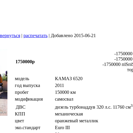
вернуться
|
распечатать
| Добавлено 2015-06-21
-1750000
-1750000
1750000р
-1750000 пїЅпї
то
модель
КАМАЗ 6520
год выпуска
2011
пробег
150000 км
модификация
самосвал
3
ДВС
дизель турбонаддув 320 л.с. 11760 см
КПП
механическая
цвет
оранжевый металлик
эко.стандарт
Euro III