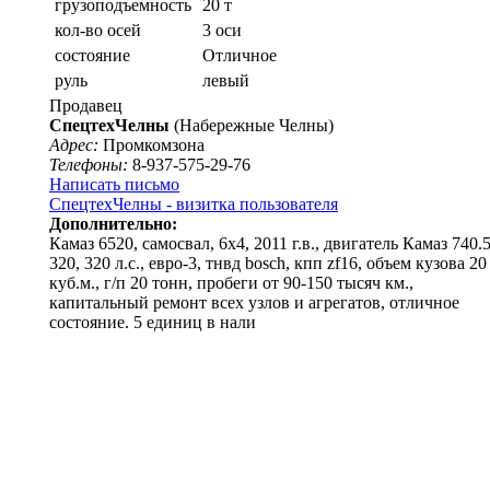
грузоподъемность
20 т
кол-во осей
3 оси
состояние
Отличное
руль
левый
Продавец
СпецтехЧелны
(Набережные Челны)
Адрес:
Промкомзона
Телефоны:
8-937-575-29-76
Написать письмо
СпецтехЧелны - визитка пользователя
Дополнительно:
Камаз 6520, самосвал, 6x4, 2011 г.в., двигатель Камаз 740.
320, 320 л.с., евро-3, тнвд bosch, кпп zf16, объем кузова 20
куб.м., г/п 20 тонн, пробеги от 90-150 тысяч км.,
капитальный ремонт всех узлов и агрегатов, отличное
состояние. 5 единиц в нали