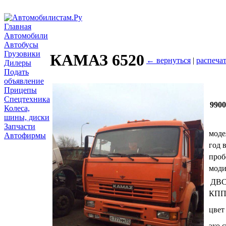
Главная
Автомобили
Автобусы
Грузовики
КАМАЗ 6520
← вернуться
|
распечат
Дилеры
Подать
объявление
Прицепы
Спецтехника
990
Колеса,
шины, диски
Запчасти
моде
Автофирмы
год 
проб
мод
ДВ
КП
цвет
эко.