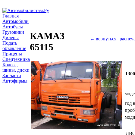
Главная
Автомобили
Автобусы
Грузовики
КАМАЗ
Дилеры
← вернуться
|
распеч
Подать
65115
объявление
Прицепы
Спецтехника
Колеса,
шины, диски
130
Запчасти
Автофирмы
моде
год 
проб
мод
ДВ